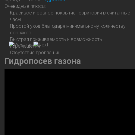
Очевидные плюсы:
Красивое и ровное покрытие территории в считанные
часы
Простой уход благодаря минимальному количеству
сорняков
Быстрая приживаемость и возможность
перемещения
Отсутствие проплешин
Гидропосев
газона