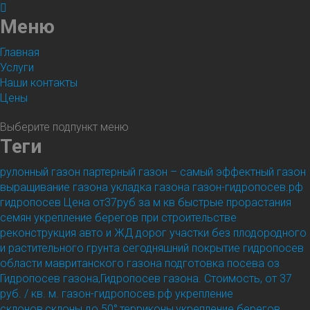
Меню
Главная
Услуги
Наши контакты
Цены
Выберите подпункт меню
Теги
рулонный газон партерный газон – самый эффектный газон
выращивание газона укладка газона газон-гидропосев.рф
гидропосев Цена от37руб за м кв быстрые прорастания
семян укрепление берегов при строительстве
реконструкция авто и ЖД дорог участки без плодородного
и растительного грунта сегодняшний покрытие гидропосев
области мавританского газона подготовка посева оз
Гидропосев газона,Гидропосев газона. Стоимость, от 37
руб. / кв. м.
газон-гидропосев.рф укрепление
склонов,склоны до 50°,терриконы,укрепление берегов