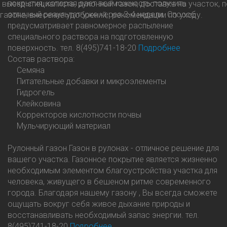
покрытия, которая дает возможность получить
выезд специалиста, рулонный газон, доставка на участок, 
отличный результат уже через 3-4 недели. Способ
газона, внесение удобрений, рекомендации по уходу.
предусматривает равномерное распыление
специального раствора на подготовленную
поверхность.
тел. 8(495)741-18-20
Подробнее
Состав раствора:
Семяна
Питательные добавки и микроэлементы
Гидрогель
Клейковина
Корректоров кислотности почвы
Мульчирующий материал
Рулонный газон
Газон в рулонах - отличное решение для
вашего участка. Газонное покрытие является жизненно
необходимым элементом благоустройства участка для
человека, живущего в бешеном ритме современного
города. Благодаря нашему газону , Вы всегда сможете
ощущать вокруг себя живое дыхание природы и
восстанавливать необходимый запас энергии.
тел.
8(495)741-18-20
Подробнее