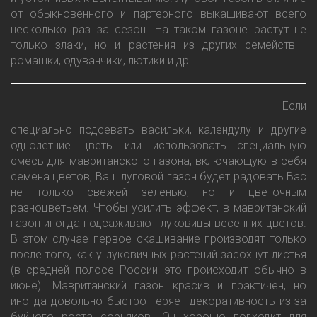
от обыкновенного и партерного выкашивают всего
несколько раз за сезон. На таком газоне растут не
только злаки, но и растения из других семейств -
ромашки, одуванчики, лютики и др.
Если
специально подсевать васильки, календулу и другие
однолетние цветы или использовать специальную
смесь для мавританского газона, включающую в себя
семена цветов, Ваш луговой газон будет радовать Вас
не только свежей зеленью, но и цветочным
разноцветьем. Чтобы усилить эффект, в мавританский
газон иногда подсаживают луковицы весенних цветов.
В этом случае первое скашивание производят только
после того, как у луковичных растений засохнут листья
(в средней полосе России это происходит обычно в
июне). Мавританский газон красив и практичен, но
иногда довольно быстро теряет декоративность из-за
буйного роста сорняков. Он хорошо подходит для