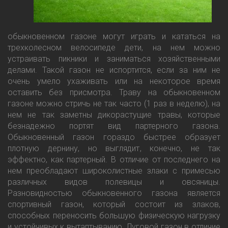
обыкновенном газоне могут играть и кататься на
трехколесном велосипеде дети, на нем можно
устраивать пикники и заниматься хозяйственными
делами. Такой газон не испортится, если за ним не
очень умело ухаживать или на некоторое время
оставить без присмотра. Траву на обыкновенном
газоне можно стричь не так часто (1 раз в неделю), на
нем не так заметны дикорастущие травы, которые
безнадежно портят вид партерного газона.
Обыкновенный газон гораздо быстрее образует
плотную дернину, но выглядит, конечно, не так
эффектно, как партерный. В отличие от последнего на
нем преобладают широколистные злаки с примесью
различных видов полевицы и овсяницы.
Разновидностью обыкновенного газона является
спортивный газон, который состоит из злаков,
способных переносить большую физическую нагрузку
и устойчивых к вытаптыванию. Луговой газон в отличие