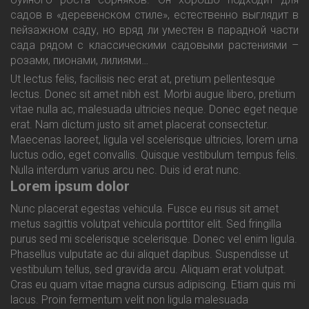
садов в «деревенском стиле», естественно выглядит в
пейзажном саду, но вряд ли уместен в парадной части
сада рядом с классическими садовыми растениями –
розами, пионами, лилиями…
Ut lectus felis, facilisis nec erat at, pretium pellentesque
lectus. Donec sit amet nibh est. Morbi augue libero, pretium
vitae nulla ac, malesuada ultricies neque. Donec eget neque
erat. Nam dictum justo sit amet placerat consectetur.
Maecenas laoreet, ligula vel scelerisque ultricies, lorem urna
luctus odio, eget convallis. Quisque vestibulum tempus felis.
Nulla interdum varius arcu nec. Duis id erat nunc.
Lorem ipsum dolor
Nunc placerat egestas vehicula. Fusce eu risus sit amet
metus sagittis volutpat vehicula porttitor elit. Sed fringilla
purus sed mi scelerisque scelerisque. Donec vel enim ligula.
Phasellus vulputate ac dui aliquet dapibus. Suspendisse ut
vestibulum tellus, sed gravida arcu. Aliquam erat volutpat.
Cras eu quam vitae magna cursus adipiscing. Etiam quis mi
lacus. Proin fermentum velit non ligula malesuada