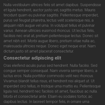
Nulla vestibulum ultrices felis sit amet dapibus. Suspendisse
et ligula hendrerit, auctor justo vel, sagittis metus. Mauris
tincidunt quam eu pulvinar sagittis. Pellentesque imperdiet,
purus vel feugiat pharetra, lectus velit scelerisque nisi, a
aliquam nibh augue vel urna. In volutpat tellus et pulvinar
varius. Aenean ultricies euismod rhoncus. Ut lectus felis,
facilisis nec erat at, pretium pellentesque lectus. Donec sit
amet nibh est. Morbi augue libero, pretium vitae nulla ac,
malesuada ultricies neque. Donec eget neque erat. Nam
dictum justo sit amet placerat consectetur.
Consectetur adipiscing elit
Cras eleifend iaculis purus sed hendrerit. Nulla facilisi. Sed
congue semper consequat. Nam viverra semper libero, a
luctus eros. Nulla porttitor commodo velit nec rhoncus.
Vivamus blandit tellus risus, et hendrerit nisi aliquet ut. Ut
imperdiet orci tellus, in tristique urna mattis eu. Pellentesque
ligula nisl, hendrerit nec facilisis sit amet, faucibus ac nulla.
Morbi et consectetur ante. Etiam eu sodales tortor, ac
dapibus lectus. In laoreet tempor felis, in ornare urna