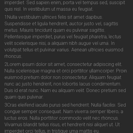
imperdiet. Sed sapien enim, porta vel tempus sed, suscipit
quis nisl. In vestibulum ut massa eu feugiat.
1
Nulla vestibulum ultrices felis sit amet dapibus.
Suspendisse et ligula hendrerit, auctor justo vel, sagittis
metus. Mauris tincidunt quam eu pulvinar sagittis.
Pellentesque imperdiet, purus vel feugiat pharetra, lectus
velit scelerisque nisi, a aliquam nibh augue vel urna. In
volutpat tellus et pulvinar varius. Aenean ultricies euismod
rhoncus.
2
Lorem ipsum dolor sit amet, consectetur adipiscing elit.
Nulla scelerisque magna et orci porttitor ullamcorper. Proin
euismod pretium dolor non consectetur. Aliquam feugiat
nunc ac justo hendrerit, non lobortis lacus condimentum.
Duis id erat nunc. Nam eu aliquam velit. Donec pretium sed
quam quis pulvinar.
3
Cras eleifend iaculis purus sed hendrerit. Nulla facilisi. Sed
congue semper consequat. Nam viverra semper libero, a
luctus eros. Nulla porttitor commodo velit nec rhoncus.
Vivamus blandit tellus risus, et hendrerit nisi aliquet ut. Ut
imperdiet orci tellus, in tristique urna mattis eu.