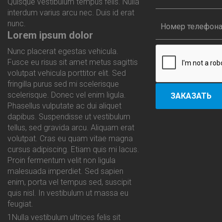
Quisque vestibulum tempus felis. Nulla
interdum varius arcu nec. Duis id erat
nunc.
Lorem ipsum dolor
Nunc placerat egestas vehicula.
Fusce eu risus sit amet metus sagittis
volutpat vehicula porttitor elit. Sed
fringilla purus sed mi scelerisque
scelerisque. Donec vel enim ligula.
Phasellus vulputate ac dui aliquet
dapibus. Suspendisse ut vestibulum
tellus, sed gravida arcu. Aliquam erat
volutpat. Cras eu quam vitae magna
cursus adipiscing. Etiam quis mi lacus.
Proin fermentum velit non ligula
malesuada imperdiet. Sed sapien
enim, porta vel tempus sed, suscipit
quis nisl. In vestibulum ut massa eu
feugiat.
1
Nulla vestibulum ultrices felis sit