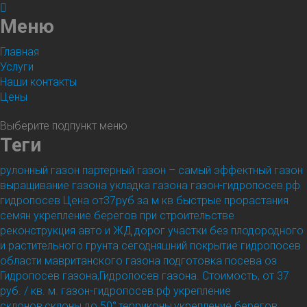
Меню
Главная
Услуги
Наши контакты
Цены
Выберите подпункт меню
Теги
рулонный газон партерный газон – самый эффектный газон
выращивание газона укладка газона газон-гидропосев.рф
гидропосев Цена от37руб за м кв быстрые прорастания
семян укрепление берегов при строительстве
реконструкция авто и ЖД дорог участки без плодородного
и растительного грунта сегодняшний покрытие гидропосев
области мавританского газона подготовка посева оз
Гидропосев газона,Гидропосев газона. Стоимость, от 37
руб. / кв. м.
газон-гидропосев.рф укрепление
склонов,склоны до 50°,терриконы,укрепление берегов