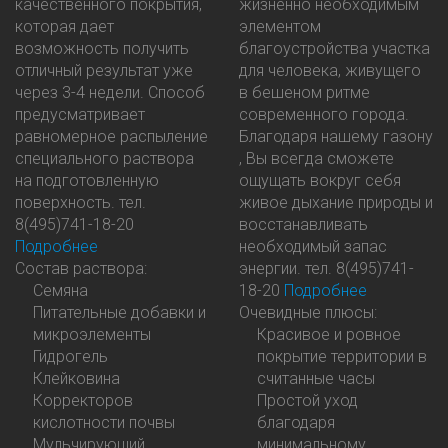
качественного покрытия,
жизненно необходимым
которая дает
элементом
возможность получить
благоустройства участка
отличный результат уже
для человека, живущего
через 3-4 недели. Способ
в бешеном ритме
предусматривает
современного города.
равномерное распыление
Благодаря нашему газону
специального раствора
, Вы всегда сможете
на подготовленную
ощущать вокруг себя
поверхность.
тел.
живое дыхание природы и
8(495)741-18-20
восстанавливать
Подробнее
необходимый запас
Состав раствора:
энергии.
тел. 8(495)741-
Семяна
18-20
Подробнее
Питательные добавки и
Очевидные плюсы:
микроэлементы
Красивое и ровное
Гидрогель
покрытие территории в
Клейковина
считанные часы
Корректоров
Простой уход
кислотности почвы
благодаря
Мульчирующий
минимальному