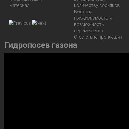
материал
количеству сорняков
Быстрая
приживаемость и
возможность
перемещения
Отсутствие проплешин
Гидропосев
газона