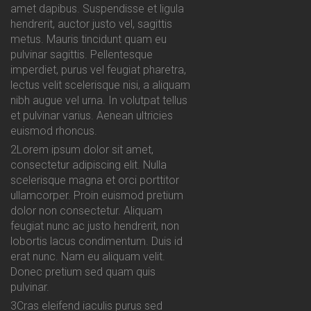
amet dapibus. Suspendisse et ligula
hendrerit, auctor justo vel, sagittis
metus. Mauris tincidunt quam eu
pulvinar sagittis. Pellentesque
imperdiet, purus vel feugiat pharetra,
lectus velit scelerisque nisi, a aliquam
nibh augue vel urna. In volutpat tellus
et pulvinar varius. Aenean ultricies
euismod rhoncus.
2
Lorem ipsum dolor sit amet,
consectetur adipiscing elit. Nulla
scelerisque magna et orci porttitor
ullamcorper. Proin euismod pretium
dolor non consectetur. Aliquam
feugiat nunc ac justo hendrerit, non
lobortis lacus condimentum. Duis id
erat nunc. Nam eu aliquam velit.
Donec pretium sed quam quis
pulvinar.
3
Cras eleifend iaculis purus sed