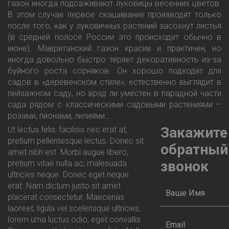
газон иногда подсаживают луковицы весенних цветов.
В этом случае первое скашивание производят только
после того, как у луковичных растений засохнут листья
(в средней полосе России это происходит обычно в
июне). Мавританский газон красив и практичен, но
иногда довольно быстро теряет декоративность из-за
буйного роста сорняков. Он хорошо подходит для
садов в «деревенском стиле», естественно выглядит в
пейзажном саду, но вряд ли уместен в парадной части
сада рядом с классическими садовыми растениями –
розами, пионами, лилиями…
Закажите
Ut lectus felis, facilisis nec erat at,
pretium pellentesque lectus. Donec sit
обратный
amet nibh est. Morbi augue libero,
звонок
pretium vitae nulla ac, malesuada
ultricies neque. Donec eget neque
erat. Nam dictum justo sit amet
placerat consectetur. Maecenas
laoreet, ligula vel scelerisque ultricies,
lorem urna luctus odio, eget convallis.