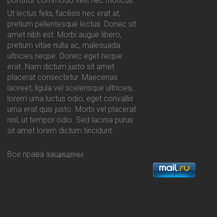
porttitor commodo velit nec rhoncus.
Ut lectus felis, facilisis nec erat at,
pretium pellentesque lectus. Donec sit
amet nibh est. Morbi augue libero,
pretium vitae nulla ac, malesuada
ultricies neque. Donec eget neque
erat. Nam dictum justo sit amet
placerat consectetur. Maecenas
laoreet, ligula vel scelerisque ultricies,
lorem urna luctus odio, eget convallis
urna erat quis justo. Morbi vel placerat
nisl, ut tempor odio. Sed lacinia purus
sit amet lorem dictum tincidunt.
Все права защищены.