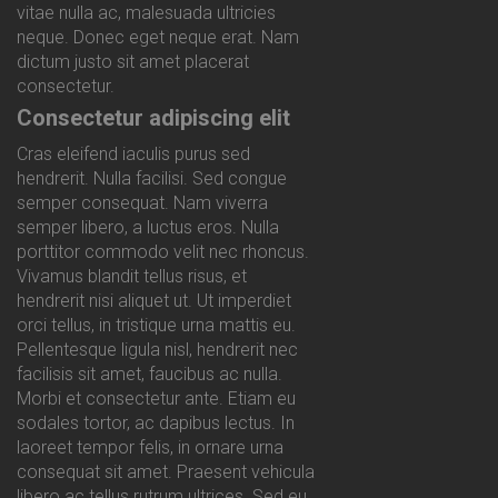
vitae nulla ac, malesuada ultricies
neque. Donec eget neque erat. Nam
dictum justo sit amet placerat
consectetur.
Consectetur adipiscing elit
Cras eleifend iaculis purus sed
hendrerit. Nulla facilisi. Sed congue
semper consequat. Nam viverra
semper libero, a luctus eros. Nulla
porttitor commodo velit nec rhoncus.
Vivamus blandit tellus risus, et
hendrerit nisi aliquet ut. Ut imperdiet
orci tellus, in tristique urna mattis eu.
Pellentesque ligula nisl, hendrerit nec
facilisis sit amet, faucibus ac nulla.
Morbi et consectetur ante. Etiam eu
sodales tortor, ac dapibus lectus. In
laoreet tempor felis, in ornare urna
consequat sit amet. Praesent vehicula
libero ac tellus rutrum ultrices. Sed eu