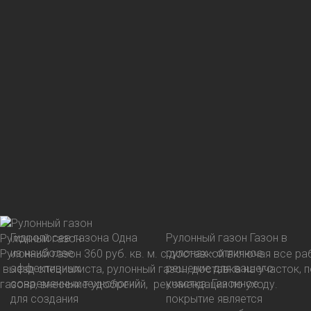
Гидропосев газона
Одна
Рулонный газон
Газон в
Рулонный газон
из наиболее
рулонах - отличное
Рулонный газон 360 руб. кв. м. с доставкой включая все р
эффективных
решение для вашего
выезд специалиста, рулонный газон, доставка на участок, 
современных технологий
участка. Газонное
газона, внесение удобрений, рекомендации по уходу.
для создания
покрытие является